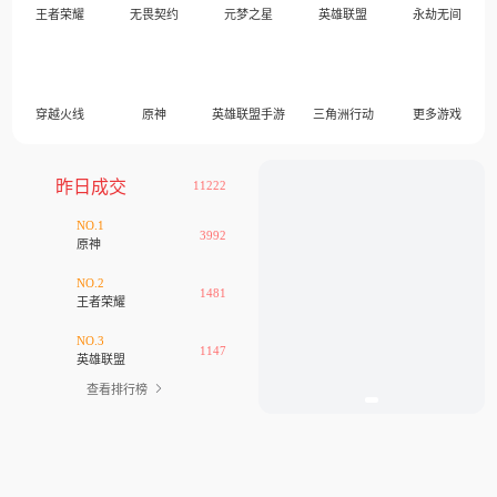
王者荣耀
无畏契约
元梦之星
英雄联盟
永劫无间
穿越火线
原神
英雄联盟手游
三角洲行动
更多游戏
昨日成交
11222
NO.1
3992
原神
NO.2
1481
王者荣耀
NO.3
1147
英雄联盟
查看排行榜
