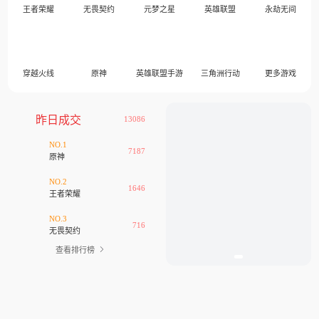
王者荣耀
无畏契约
元梦之星
英雄联盟
永劫无间
穿越火线
原神
英雄联盟手游
三角洲行动
更多游戏
昨日成交
13086
NO.1
7187
原神
NO.2
1646
王者荣耀
NO.3
716
无畏契约
查看排行榜
