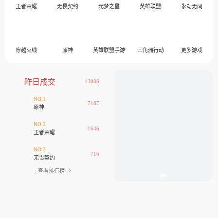
王者荣耀
无畏契约
元梦之星
英雄联盟
永劫无间
穿越火线
原神
英雄联盟手游
三角洲行动
更多游戏
昨日成交
13086
NO.1
7187
原神
NO.2
1646
王者荣耀
NO.3
716
无畏契约
查看排行榜
