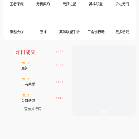
王者荣耀
无畏契约
元梦之星
英雄联盟
永劫无间
穿越火线
原神
英雄联盟手游
三角洲行动
更多游戏
昨日成交
11222
NO.1
3992
原神
NO.2
1481
王者荣耀
NO.3
1147
英雄联盟
查看排行榜
