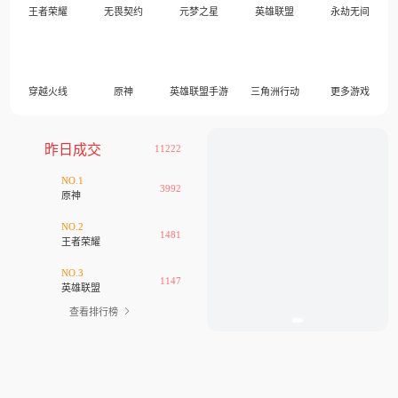
王者荣耀
无畏契约
元梦之星
英雄联盟
永劫无间
穿越火线
原神
英雄联盟手游
三角洲行动
更多游戏
昨日成交
11222
NO.1
3992
原神
NO.2
1481
王者荣耀
NO.3
1147
英雄联盟
查看排行榜
