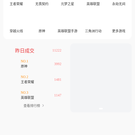
王者荣耀
无畏契约
元梦之星
英雄联盟
永劫无间
穿越火线
原神
英雄联盟手游
三角洲行动
更多游戏
昨日成交
11222
NO.1
3992
原神
NO.2
1481
王者荣耀
NO.3
1147
英雄联盟
查看排行榜
