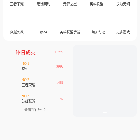
王者荣耀
无畏契约
元梦之星
英雄联盟
永劫无间
穿越火线
原神
英雄联盟手游
三角洲行动
更多游戏
昨日成交
11222
NO.1
3992
原神
NO.2
1481
王者荣耀
NO.3
1147
英雄联盟
查看排行榜
