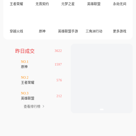
王者荣耀
无畏契约
元梦之星
英雄联盟
永劫无间
穿越火线
原神
英雄联盟手游
三角洲行动
更多游戏
昨日成交
3622
NO.1
1597
原神
NO.2
576
王者荣耀
NO.3
212
英雄联盟
查看排行榜
