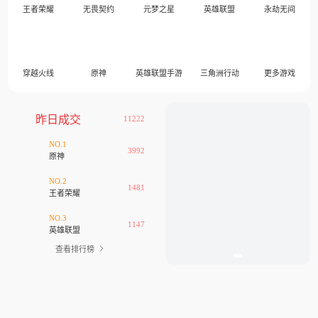
王者荣耀
无畏契约
元梦之星
英雄联盟
永劫无间
穿越火线
原神
英雄联盟手游
三角洲行动
更多游戏
昨日成交
11222
NO.1
3992
原神
NO.2
1481
王者荣耀
NO.3
1147
英雄联盟
查看排行榜
